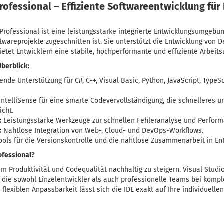
rofessional – Effiziente Softwareentwicklung für 
Professional ist eine leistungsstarke integrierte Entwicklungsumgebung 
areprojekte zugeschnitten ist. Sie unterstützt die Entwicklung von D
tet Entwicklern eine stabile, hochperformante und effiziente Arbeit
Überblick:
de Unterstützung für C#, C++, Visual Basic, Python, JavaScript, TypeSc
IntelliSense für eine smarte Codevervollständigung, die schnelleres un
cht.
:
Leistungsstarke Werkzeuge zur schnellen Fehleranalyse und Perfor
:
Nahtlose Integration von Web-, Cloud- und DevOps-Workflows.
Tools für die Versionskontrolle und die nahtlose Zusammenarbeit in En
ofessional?
m Produktivität und Codequalität nachhaltig zu steigern. Visual Studi
die sowohl Einzelentwickler als auch professionelle Teams bei komp
 flexiblen Anpassbarkeit lässt sich die IDE exakt auf Ihre individuell