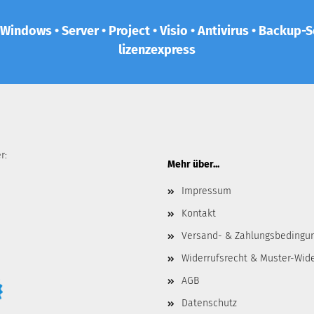
 Windows • Server • Project • Visio • Antivirus • Backup
lizenzexpress
r:
Mehr über...
Impressum
Kontakt
Versand- & Zahlungsbedingu
Widerrufsrecht & Muster-Wid
AGB
Datenschutz