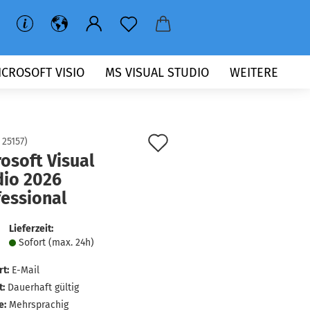
ICROSOFT VISIO
MS VISUAL STUDIO
WEITERE
Auf
:
25157
)
osoft Visual
den
dio 2026
Merkzettel
fessional
Lieferzeit:
Sofort (max. 24h)
rt:
E-Mail
t:
Dauerhaft gültig
e:
Mehrsprachig