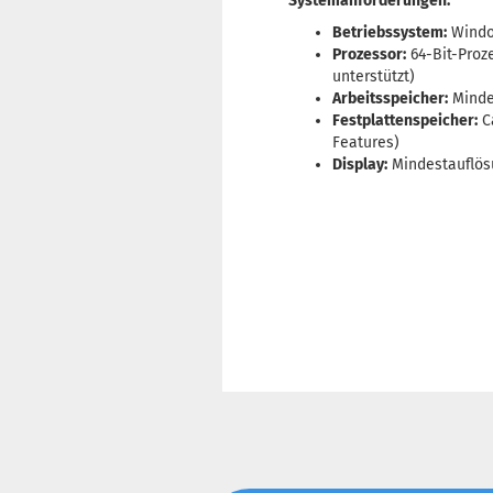
Systemanforderungen:
Betriebssystem:
Window
Prozessor:
64-Bit-Proz
unterstützt)
Arbeitsspeicher:
Minde
Festplattenspeicher:
Ca
Features)
Display:
Mindestauflösu