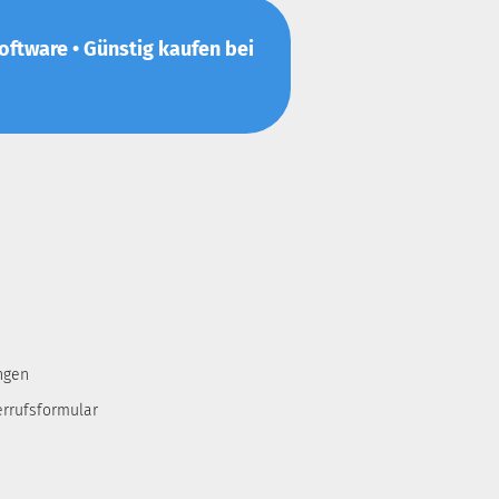
-Software • Günstig kaufen bei
ngen
errufsformular