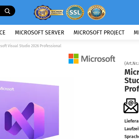
Suche...
CE
MICROSOFT SERVER
MICROSOFT PROJECT
M
soft Visual Studio 2026 Professional
(Art.Nr.
Micr
Stu
Pro
Liefera
Laufzei
Sprach