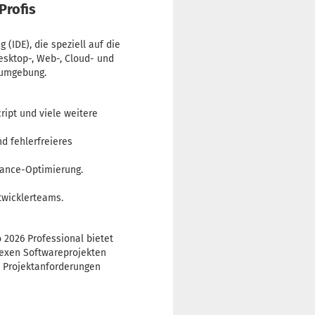
Profis
(IDE), die speziell auf die
esktop-, Web-, Cloud- und
sumgebung.
ript und viele weitere
d fehlerfreieres
mance-Optimierung.
twicklerteams.
o 2026 Professional bietet
lexen Softwareprojekten
en Projektanforderungen