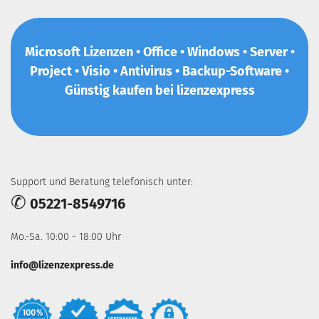
Microsoft Lizenzen • Office • Windows • Server •
Project • Visio • Antivirus • Backup-Software •
Günstig kaufen bei lizenzexpress
Support und Beratung telefonisch unter:
✆
05221-8549716
Mo.-Sa. 10:00 - 18:00 Uhr
info@lizenzexpress.de