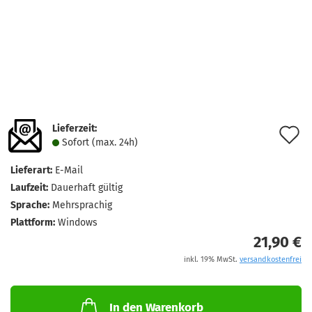
Lieferzeit:
A
Sofort (max. 24h)
d
Lieferart:
E-Mail
M
Laufzeit:
Dauerhaft gültig
Sprache:
Mehrsprachig
Plattform:
Windows
21,90 €
inkl. 19% MwSt.
versandkostenfrei
In den Warenkorb