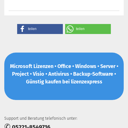
teilen
teilen
Microsoft Lizenzen • Office • Windows • Server •
Project • Visio • Antivirus • Backup-Software •
Günstig kaufen bei lizenzexpress
Support und Beratung telefonisch unter:
✆
05221-8549716